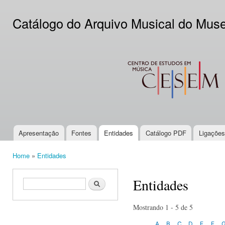
Ski
mai
Catálogo do Arquivo Musical do Mus
con
CESEM
Apresentação
Fontes
Entidades
Catálogo PDF
Ligações
Main menu
Home
»
Entidades
You are here
Entidades
Search form
Search
Mostrando 1 - 5 de 5
A
B
C
D
E
F