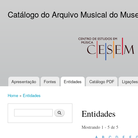
Ski
mai
Catálogo do Arquivo Musical do Mus
con
CESEM
Apresentação
Fontes
Entidades
Catálogo PDF
Ligações
Main menu
Home
»
Entidades
You are here
Entidades
Search form
Search
Mostrando 1 - 5 de 5
A
B
C
D
E
F