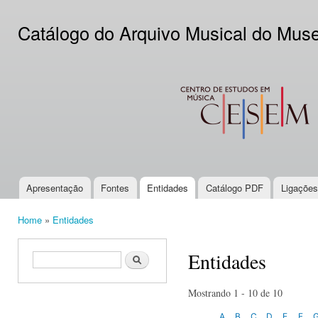
Ski
mai
Catálogo do Arquivo Musical do Mus
con
CESEM
Apresentação
Fontes
Entidades
Catálogo PDF
Ligações
Main menu
Home
»
Entidades
You are here
Entidades
Search form
Search
Mostrando 1 - 10 de 10
A
B
C
D
E
F