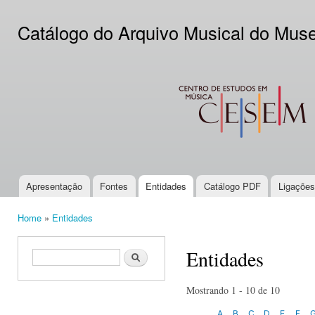
Ski
mai
Catálogo do Arquivo Musical do Mus
con
CESEM
Apresentação
Fontes
Entidades
Catálogo PDF
Ligações
Main menu
Home
»
Entidades
You are here
Entidades
Search form
Search
Mostrando 1 - 10 de 10
A
B
C
D
E
F