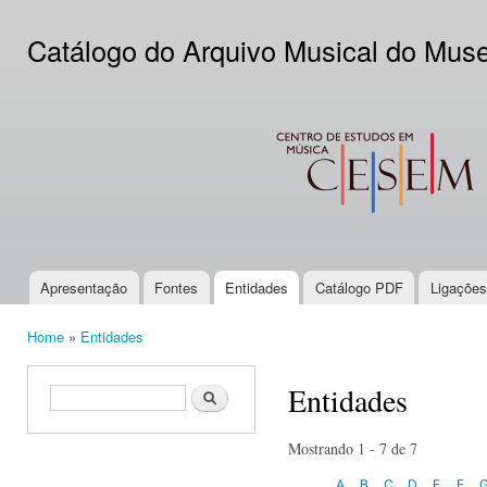
Ski
mai
Catálogo do Arquivo Musical do Mus
con
CESEM
Apresentação
Fontes
Entidades
Catálogo PDF
Ligações
Main menu
Home
»
Entidades
You are here
Entidades
Search form
Search
Mostrando 1 - 7 de 7
A
B
C
D
E
F