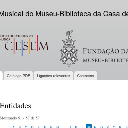
Skip to
main
 Musical do Museu-Biblioteca da Casa 
content
EM
Logo VV
Catálogo PDF
Ligações relevantes
Contactos
Entidades
Mostrando 51 - 57 de 57
A
B
C
D
E
F
G
H
I
J
K
L
M
N
O
P
Q
R
S