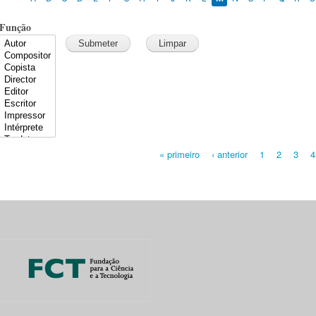
Função
« primeiro
‹ anterior
1
2
3
4
Pages