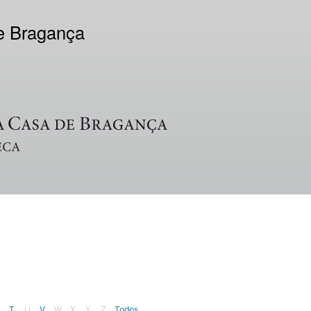
de Bragança
T
U
V
W
X
Y
Z
Todos