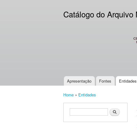
Catálogo do Arquivo
CES
Apresentação
Fontes
Entidades
Main menu
Home
»
Entidades
You are here
Search form
Search