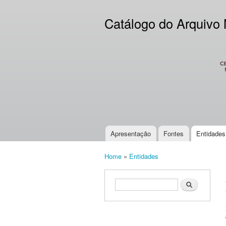
Catálogo do Arquivo
CES
Apresentação
Fontes
Entidades
Main menu
Home
»
Entidades
You are here
Search form
Search