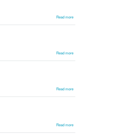
about
Read more
Mota,
João
Pedro
de
Almeida
about
Read more
Motta,
José
Vianna
da
about
Read more
Moura,
Padre
José
Luís
Gomes
de
about
Read more
Mozart,
Wolfgang
Amadeus