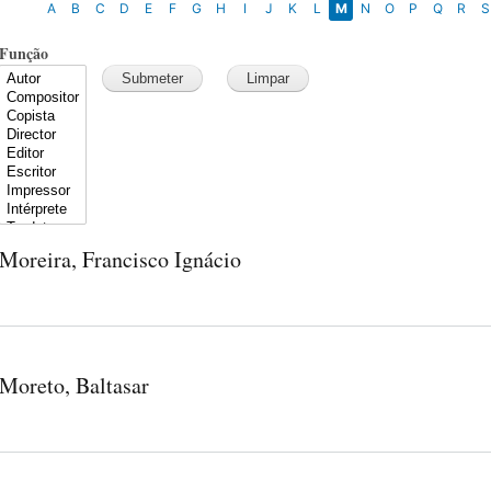
A
B
C
D
E
F
G
H
I
J
K
L
M
N
O
P
Q
R
S
Função
Moreira, Francisco Ignácio
Moreto, Baltasar