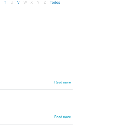
T
U
V
W
X
Y
Z
Todos
about
Read more
Moreira,
Francisco
Ignácio
about
Read more
Moreto,
Baltasar