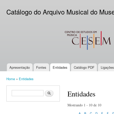
Ski
mai
Catálogo do Arquivo Musical do Mus
con
CESEM
Apresentação
Fontes
Entidades
Catálogo PDF
Ligações
Main menu
Home
»
Entidades
You are here
Entidades
Search form
Search
Mostrando 1 - 10 de 10
A
B
C
D
E
F