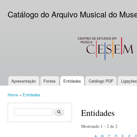
Ski
mai
Catálogo do Arquivo Musical do Mus
con
CESEM
Apresentação
Fontes
Entidades
Catálogo PDF
Ligações
Main menu
Home
»
Entidades
You are here
Entidades
Search form
Search
Mostrando 1 - 2 de 2
A
B
C
D
E
F