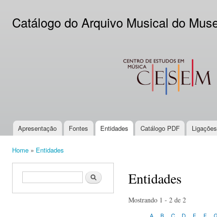
Ski
mai
Catálogo do Arquivo Musical do Mus
con
CESEM
Apresentação
Fontes
Entidades
Catálogo PDF
Ligações
Main menu
Home
»
Entidades
You are here
Entidades
Search form
Search
Mostrando 1 - 2 de 2
A
B
C
D
E
F