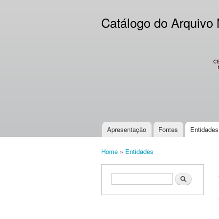
Catálogo do Arquivo
CES
Apresentação
Fontes
Entidades
Main menu
Home
»
Entidades
You are here
Search form
Search