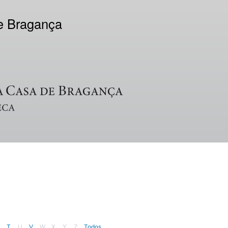
de Bragança
T
U
V
W
X
Y
Z
Todos