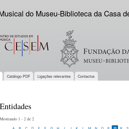
Skip to
main
 Musical do Museu-Biblioteca da Casa 
content
EM
Logo VV
Catálogo PDF
Ligações relevantes
Contactos
Entidades
Mostrando 1 - 2 de 2
A
B
C
D
E
F
G
H
I
J
K
L
M
N
O
P
Q
R
S