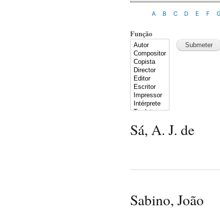
A
B
C
D
E
F
Função
Sá, A. J. de
Sabino, João