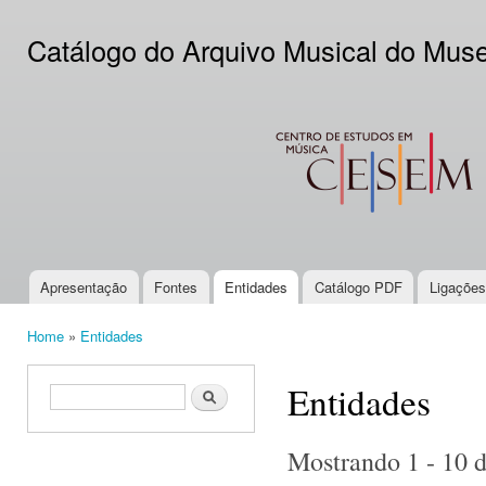
Ski
mai
Catálogo do Arquivo Musical do Mus
con
CESEM
Apresentação
Fontes
Entidades
Catálogo PDF
Ligações
Main menu
Home
»
Entidades
You are here
Entidades
Search form
Search
Mostrando 1 - 10 