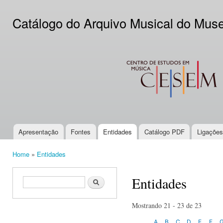
Ski
mai
Catálogo do Arquivo Musical do Mus
con
CESEM
Apresentação
Fontes
Entidades
Catálogo PDF
Ligações
Main menu
Home
»
Entidades
You are here
Entidades
Search form
Search
Mostrando 21 - 23 de 23
A
B
C
D
E
F