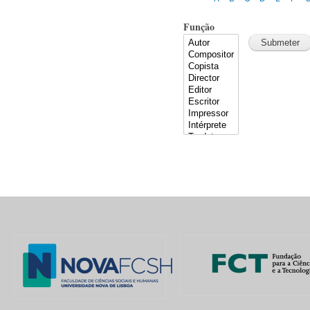
Função
Pages