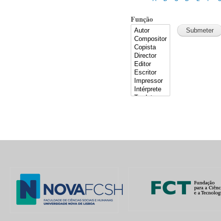
Função
Pages