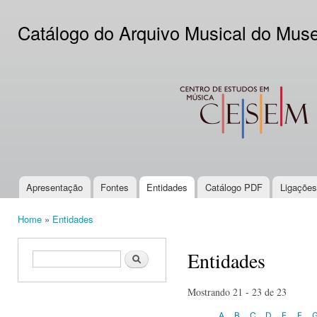
Ski
mai
Catálogo do Arquivo Musical do Mus
con
CESEM
Apresentação
Fontes
Entidades
Catálogo PDF
Ligações
Main menu
Home
»
Entidades
You are here
Entidades
Search form
Search
Mostrando 21 - 23 de 23
A
B
C
D
E
F