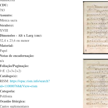
CDU:
783
Assunto:
Música sacra
Século(s):
XVIII
Dimensões - Alt x Larg (cm):
32,4 x 23,6 ou menor
Material:
Papel
Notas de encadernação:
n/a
Foliação/Paginação:
9 ff. (2+3+2+2)
Catálogo(s):
RISM:
https://opac.rism.info/search?
id=110000768&View=rism
Categoria:
Polifonia
Ocasião litúrgica:
Cantos suplementares