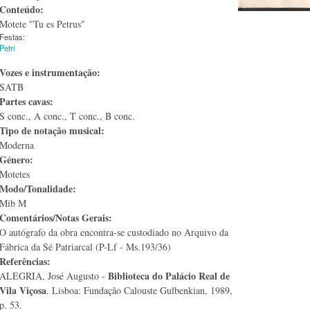
Conteúdo:
Motete "Tu es Petrus"
Festas:
Petri
Vozes e instrumentação:
SATB
Partes cavas:
S conc., A conc., T conc., B conc.
Tipo de notação musical:
Moderna
Género:
Motetes
Modo/Tonalidade:
Mib M
Comentários/Notas Gerais:
O autógrafo da obra encontra-se custodiado no Arquivo da
Fábrica da Sé Patriarcal (P-Lf - Ms.193/36)
Referências:
Biblioteca do Palácio Real de
ALEGRIA, José Augusto -
Vila Viçosa
. Lisboa: Fundação Calouste Gulbenkian, 1989,
p. 53.