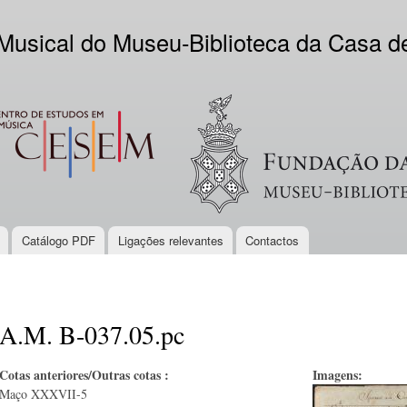
Skip to
main
 Musical do Museu-Biblioteca da Casa 
content
EM
Logo VV
Catálogo PDF
Ligações relevantes
Contactos
A.M. B-037.05.pc
Cotas anteriores/Outras cotas :
Imagens:
Maço XXXVII-5