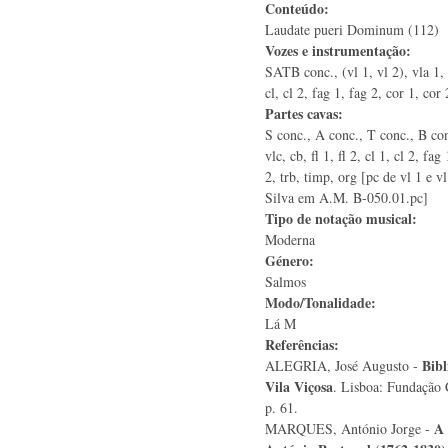
Conteúdo:
Laudate pueri Dominum (112)
Vozes e instrumentação:
SATB conc., (vl 1, vl 2), vla 1, vl
cl, cl 2, fag 1, fag 2, cor 1, cor 
Partes cavas:
S conc., A conc., T conc., B conc
vlc, cb, fl 1, fl 2, cl 1, cl 2, fag
2, trb, timp, org [pc de vl 1 e v
Silva em A.M. B-050.01.pc]
Tipo de notação musical:
Moderna
Género:
Salmos
Modo/Tonalidade:
Lá M
Referências:
Bibl
ALEGRIA, José Augusto -
Vila Viçosa
. Lisboa: Fundação 
p. 61.
A 
MARQUES, António Jorge -