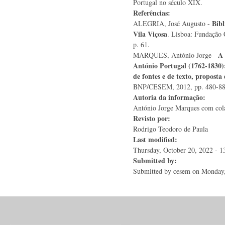
Portugal no século XIX.
Referências:
Bibl
ALEGRIA, José Augusto -
Vila Viçosa
. Lisboa: Fundação 
p. 61.
A 
MARQUES, António Jorge -
António Portugal (1762-1830):
de fontes e de texto, proposta
BNP/CESEM, 2012, pp. 480-88,
Autoria da informação:
António Jorge Marques com cola
Revisto por:
Rodrigo Teodoro de Paula
Last modified:
Thursday, October 20, 2022 - 1
Submitted by:
Submitted by
cesem
on Monday,