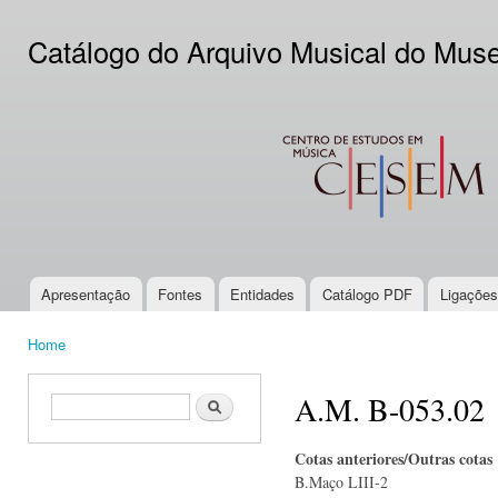
Ski
mai
Catálogo do Arquivo Musical do Mus
con
CESEM
Apresentação
Fontes
Entidades
Catálogo PDF
Ligações
Main menu
Home
You are here
A.M. B-053.02
Search form
Search
Cotas anteriores/Outras cotas
B.Maço LIII-2