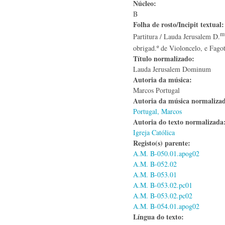
Núcleo:
B
Folha de rosto/Incipit textual
m
Partitura / Lauda Jerusalem D.
obrigad.º de Violoncelo, e Fagot
Título normalizado:
Lauda Jerusalem Dominum
Autoria da música:
Marcos Portugal
Autoria da música normaliza
Portugal, Marcos
Autoria do texto normalizad
Igreja Católica
Registo(s) parente:
A.M. B-050.01.apog02
A.M. B-052.02
A.M. B-053.01
A.M. B-053.02.pc01
A.M. B-053.02.pc02
A.M. B-054.01.apog02
Língua do texto: