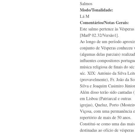
Salmos
Modo/Tonalidade:
Lá M
Comentários/Notas Gerais:
Este salmo pertence às Véspera
[MarP 02.32/Versão1].
Ao longo de um período aproxim
conjunto de Vésperas conheceu 
(algumas delas parciais) realiza
influentes compositores portugu
música religiosa de finais do s
séc. XIX: António da Silva Leit
(provavelmente), Fr. João da So
Silva e Joaquim Casimiro Júnior
Além disso terão sido cantadas 
em Lisboa (Patriarcal e outras
igrejas), Queluz, Porto (Mosteir
Viçosa, com uma permanência 
repertório de mais de 50 anos.
Constitui-se como uma das mais
destinadas ao ofício de vésperas