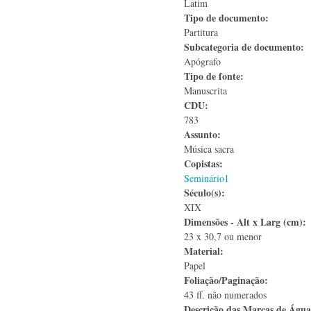
Latim
Tipo de documento:
Partitura
Subcategoria de documento:
Apógrafo
Tipo de fonte:
Manuscrita
CDU:
783
Assunto:
Música sacra
Copistas:
Seminário1
Século(s):
XIX
Dimensões - Alt x Larg (cm):
23 x 30,7 ou menor
Material:
Papel
Foliação/Paginação:
43 ff. não numerados
Descrição das Marcas de Águ