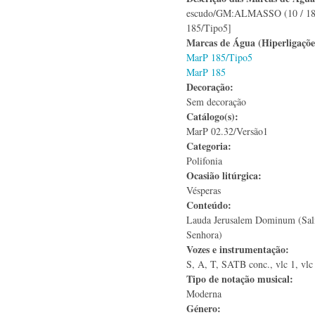
escudo/GM:ALMASSO (10 / 189
185/Tipo5]
Marcas de Água (Hiperligaçõ
MarP 185/Tipo5
MarP 185
Decoração:
Sem decoração
Catálogo(s):
MarP 02.32/Versão1
Categoria:
Polifonia
Ocasião litúrgica:
Vésperas
Conteúdo:
Lauda Jerusalem Dominum (Sal
Senhora)
Vozes e instrumentação:
S, A, T, SATB conc., vlc 1, vlc 
Tipo de notação musical:
Moderna
Género: