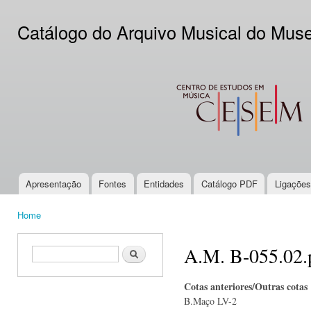
Ski
mai
Catálogo do Arquivo Musical do Mus
con
CESEM
Apresentação
Fontes
Entidades
Catálogo PDF
Ligações
Main menu
Home
You are here
A.M. B-055.02.
Search form
Search
Cotas anteriores/Outras cotas
B.Maço LV-2