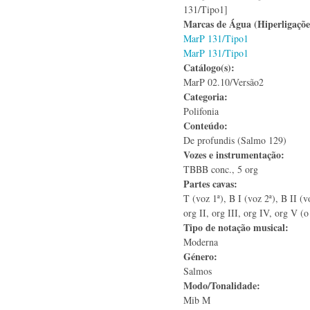
131/Tipo1]
Marcas de Água (Hiperligaçõ
MarP 131/Tipo1
MarP 131/Tipo1
Catálogo(s):
MarP 02.10/Versão2
Categoria:
Polifonia
Conteúdo:
De profundis (Salmo 129)
Vozes e instrumentação:
TBBB conc., 5 org
Partes cavas:
T (voz 1ª), B I (voz 2ª), B II (vo
org II, org III, org IV, org V (o
Tipo de notação musical:
Moderna
Género:
Salmos
Modo/Tonalidade:
Mib M