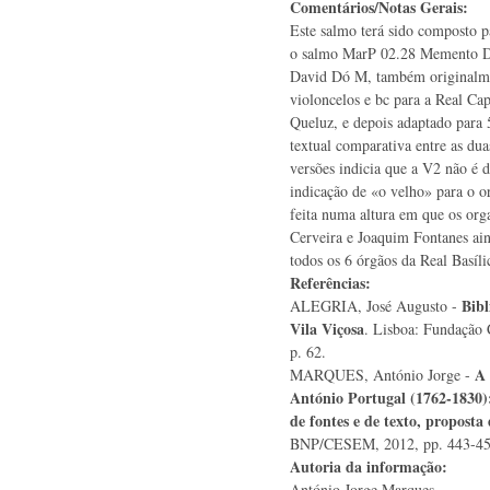
Comentários/Notas Gerais:
Este salmo terá sido composto 
o salmo MarP 02.28 Memento 
David Dó M, também originalmen
violoncelos e bc para a Real Cap
Queluz, e depois adaptado para 
textual comparativa entre as dua
versões indicia que a V2 não é 
indicação de «o velho» para o o
feita numa altura em que os or
Cerveira e Joaquim Fontanes ai
todos os 6 órgãos da Real Basíli
Referências:
Bibl
ALEGRIA, José Augusto -
Vila Viçosa
. Lisboa: Fundação 
p. 62.
A 
MARQUES, António Jorge -
António Portugal (1762-1830):
de fontes e de texto, proposta
BNP/CESEM, 2012, pp. 443-45,
Autoria da informação:
António Jorge Marques