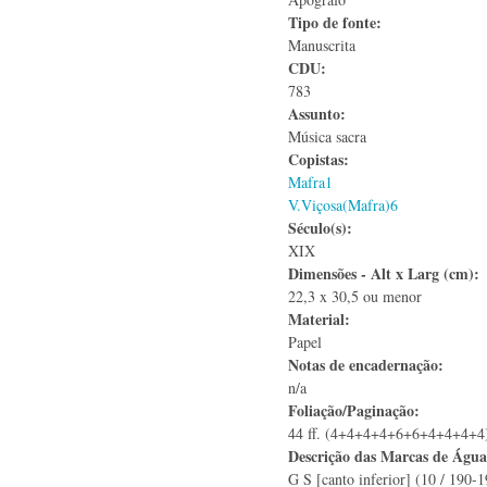
Tipo de fonte:
Manuscrita
CDU:
783
Assunto:
Música sacra
Copistas:
Mafra1
V.Viçosa(Mafra)6
Século(s):
XIX
Dimensões - Alt x Larg (cm):
22,3 x 30,5 ou menor
Material:
Papel
Notas de encadernação:
n/a
Foliação/Paginação:
44 ff. (4+4+4+4+6+6+4+4+4+4
Descrição das Marcas de Águ
G S [canto inferior] (10 / 190-