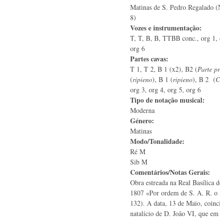
Matinas de S. Pedro Regalado (
8)
Vozes e instrumentação:
T, T, B, B, TTBB conc., org 1, o
org 6
Partes cavas:
T 1, T 2, B 1 (x2), B2 (
Parte pr
(
ripieno
), B 1 (
ripieno
), B 2 (
C
org 3, org 4, org 5, org 6
Tipo de notação musical:
Moderna
Género:
Matinas
Modo/Tonalidade:
Ré M
Sib M
Comentários/Notas Gerais:
Obra estreada na Real Basílica 
1807 «Por ordem de S. A. R. o 
132). A data, 13 de Maio, coinc
natalício de D. João VI, que e