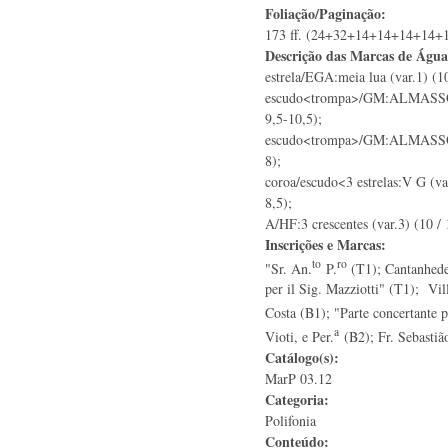
Foliação/Paginação:
173 ff. (24+32+14+14+14+14
Descrição das Marcas de Águ
estrela/EGA:meia lua (var.1) (1
escudo<trompa>/GM:ALMASSO (
9,5-10,5);
escudo<trompa>/GM:ALMASSO (v
8);
coroa/escudo<3 estrelas:V G (var
8,5);
A/HF:3 crescentes (var.3) (10 / 
Inscrições e Marcas:
to
ro
"Sr. An.
P.
(T1); Cantanhede
per il Sig. Mazziotti" (T1); Vil
Costa (B1); "Parte concertante p
a
Vioti, e Per.
(B2); Fr. Sebastiã
Catálogo(s):
MarP 03.12
Categoria:
Polifonia
Conteúdo: