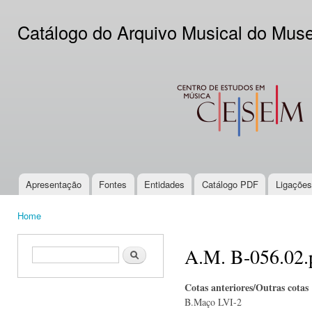
Ski
mai
Catálogo do Arquivo Musical do Mus
con
CESEM
Apresentação
Fontes
Entidades
Catálogo PDF
Ligações
Main menu
Home
You are here
A.M. B-056.02.
Search form
Search
Cotas anteriores/Outras cotas
B.Maço LVI-2