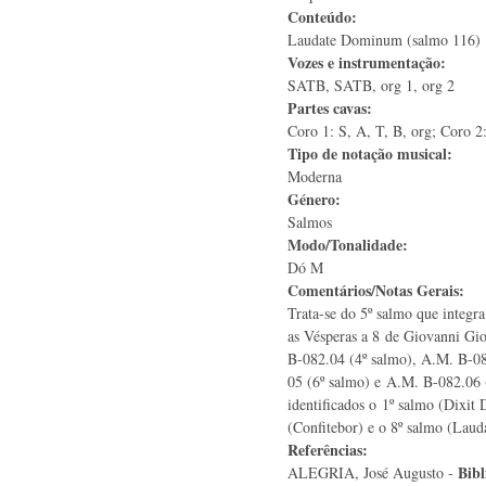
Conteúdo:
Laudate Dominum (salmo 116)
Vozes e instrumentação:
SATB, SATB, org 1, org 2
Partes cavas:
Coro 1: S, A, T, B, org; Coro 2:
Tipo de notação musical:
Moderna
Género:
Salmos
Modo/Tonalidade:
Dó M
Comentários/Notas Gerais:
Trata-se do 5º salmo que integr
as Vésperas a 8 de Giovanni Gio
B-082.04 (4º salmo), A.M. B-08
05 (6º salmo) e A.M. B-082.06 
identificados o 1º salmo (Dixit
(Confitebor) e o 8º salmo (Laud
Referências:
Bibl
ALEGRIA, José Augusto -