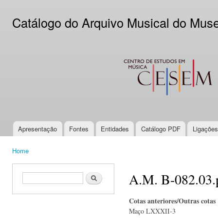
Ski
mai
Catálogo do Arquivo Musical do Mus
con
CESEM
Apresentação
Fontes
Entidades
Catálogo PDF
Ligações
Main menu
Home
You are here
A.M. B-082.03.
Search form
Search
Cotas anteriores/Outras cotas
Maço LXXXII-3