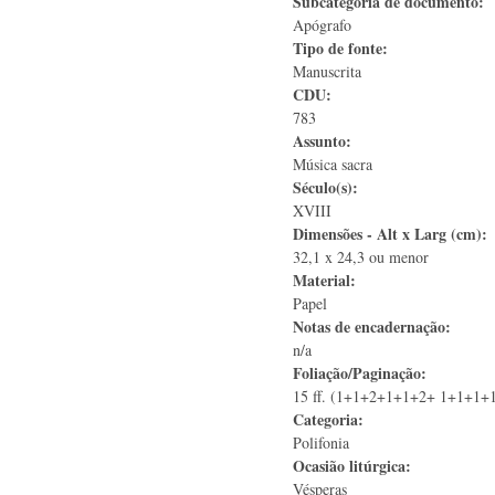
Subcategoria de documento:
Apógrafo
Tipo de fonte:
Manuscrita
CDU:
783
Assunto:
Música sacra
Século(s):
XVIII
Dimensões - Alt x Larg (cm):
32,1 x 24,3 ou menor
Material:
Papel
Notas de encadernação:
n/a
Foliação/Paginação:
15 ff. (1+1+2+1+1+2+ 1+1+1+
Categoria:
Polifonia
Ocasião litúrgica:
Vésperas