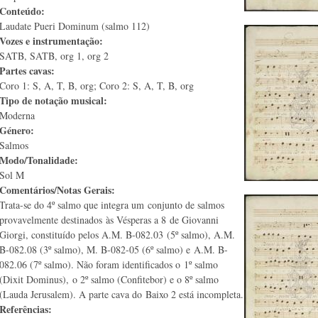
Conteúdo:
Laudate Pueri Dominum (salmo 112)
Vozes e instrumentação:
SATB, SATB, org 1, org 2
Partes cavas:
Coro 1: S, A, T, B, org; Coro 2: S, A, T, B, org
Tipo de notação musical:
Moderna
Género:
Salmos
Modo/Tonalidade:
Sol M
Comentários/Notas Gerais:
Trata-se do 4º salmo que integra um conjunto de salmos
provavelmente destinados às Vésperas a 8 de Giovanni
Giorgi, constituído pelos A.M. B-082.03 (5º salmo), A.M.
B-082.08 (3º salmo), M. B-082-05 (6º salmo) e A.M. B-
082.06 (7º salmo). Não foram identificados o 1º salmo
(Dixit Dominus), o 2º salmo (Confitebor) e o 8º salmo
(Lauda Jerusalem). A parte cava do Baixo 2 está incompleta.
Referências: