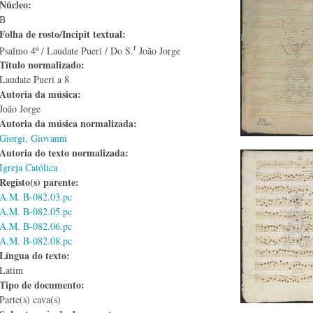
Núcleo:
B
Folha de rosto/Incipit textual:
r
Psalmo 4º / Laudate Pueri / Do S.
João Jorge
Título normalizado:
Laudate Pueri a 8
Autoria da música:
João Jorge
Autoria da música normalizada:
Giorgi, Giovanni
Autoria do texto normalizada:
Igreja Católica
Registo(s) parente:
A.M. B-082.03.pc
A.M. B-082.05.pc
A.M. B-082.06.pc
A.M. B-082.08.pc
Língua do texto:
Latim
Tipo de documento:
Parte(s) cava(s)