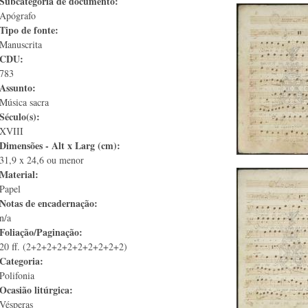
Subcategoria de documento:
Apógrafo
Tipo de fonte:
Manuscrita
CDU:
783
Assunto:
Música sacra
Século(s):
XVIII
Dimensões - Alt x Larg (cm):
31,9 x 24,6 ou menor
Material:
Papel
Notas de encadernação:
n/a
Foliação/Paginação:
20 ff. (2+2+2+2+2+2+2+2+2+2)
Categoria:
Polifonia
Ocasião litúrgica:
Vésperas