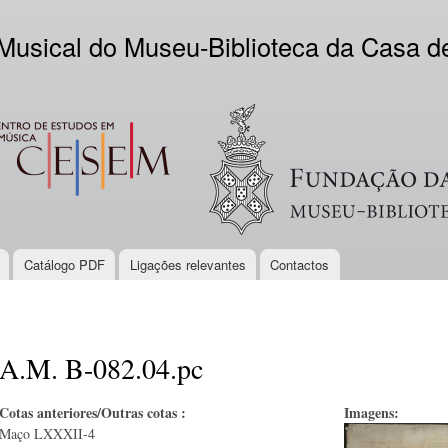
Skip to
main
 Musical do Museu-Biblioteca da Casa 
content
EM
Logo VV
Catálogo PDF
Ligações relevantes
Contactos
A.M. B-082.04.pc
Cotas anteriores/Outras cotas :
Imagens:
Maço LXXXII-4