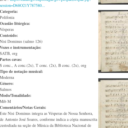
session=D68O21Y787580...
Categoria:
Polifonia
Ocasião litúrgica:
Vésperas
Conteúdo:
Nisi Dominus (salmo 126)
Vozes e instrumentação:
SATB, org
Partes cavas:
S conc., A conc.(2x), T conc. (2x), B conc. (2x), org
Tipo de notação musical:
Moderna
Género:
Salmos
Modo/Tonalidade:
Mib M
Comentários/Notas Gerais:
Este Nisi Dominus integra as Vésperas de Nossa Senhora,
de Antonio José Soares, conforme indica a cópia manuscrita
custodiada na seção de Música da Biblioteca Nacional de