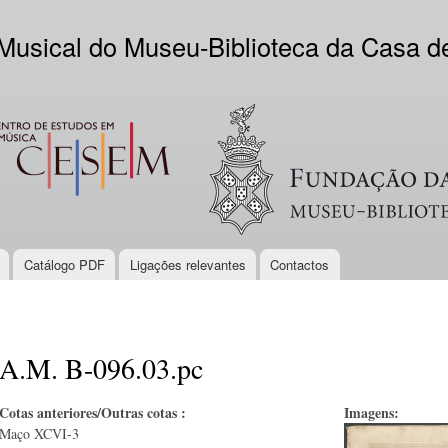
Skip to
main
 Musical do Museu-Biblioteca da Casa 
content
EM
Logo VV
Catálogo PDF
Ligações relevantes
Contactos
A.M. B-096.03.pc
Cotas anteriores/Outras cotas :
Imagens:
Maço XCVI-3