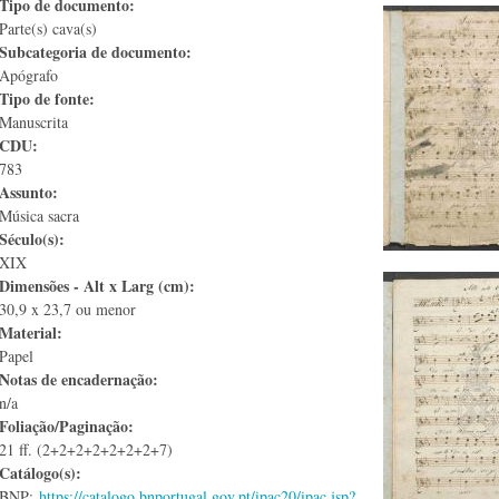
Tipo de documento:
Parte(s) cava(s)
Subcategoria de documento:
Apógrafo
Tipo de fonte:
Manuscrita
CDU:
783
Assunto:
Música sacra
Século(s):
XIX
Dimensões - Alt x Larg (cm):
30,9 x 23,7 ou menor
Material:
Papel
Notas de encadernação:
n/a
Foliação/Paginação:
21 ff. (2+2+2+2+2+2+2+7)
Catálogo(s):
BNP:
https://catalogo.bnportugal.gov.pt/ipac20/ipac.jsp?