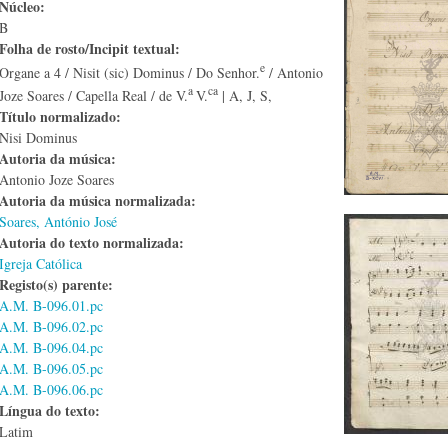
Núcleo:
B
Folha de rosto/Incipit textual:
e
Organe a 4 / Nisit (sic) Dominus / Do Senhor.
/ Antonio
a
ca
Joze Soares / Capella Real / de V.
V.
| A, J, S,
Título normalizado:
Nisi Dominus
Autoria da música:
Antonio Joze Soares
Autoria da música normalizada:
Soares, António José
Autoria do texto normalizada:
Igreja Católica
Registo(s) parente:
A.M. B-096.01.pc
A.M. B-096.02.pc
A.M. B-096.04.pc
A.M. B-096.05.pc
A.M. B-096.06.pc
Língua do texto:
Latim