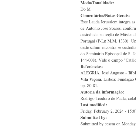
Modo/Tonalidade:
Dó M
Comentários/Notas Gerais:
Este Lauda Jerusalem integra as
de Antonio José Soares, conform
custodiada na seção de Música d
Portugal (P-Ln M.M. 1330). Um
deste salmo encontra-se custod
do Seminário Episcopal de S. J
144-008). Vide o campo "Catál
Referências:
Bibl
ALEGRIA, José Augusto -
Vila Viçosa
. Lisboa: Fundação 
pp. 80-81.
Autoria da informação:
Rodrigo Teodoro de Paula, colab
Last modified:
Friday, February 2, 2024 - 15:0
Submitted by:
Submitted by
cesem
on Monday,