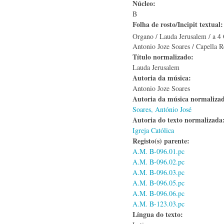
Núcleo:
B
Folha de rosto/Incipit textual
Organo / Lauda Jerusalem / a 4 
Antonio Joze Soares / Capella Re
Título normalizado:
Lauda Jerusalem
Autoria da música:
Antonio Joze Soares
Autoria da música normaliza
Soares, António José
Autoria do texto normalizad
Igreja Católica
Registo(s) parente:
A.M. B-096.01.pc
A.M. B-096.02.pc
A.M. B-096.03.pc
A.M. B-096.05.pc
A.M. B-096.06.pc
A.M. B-123.03.pc
Língua do texto: