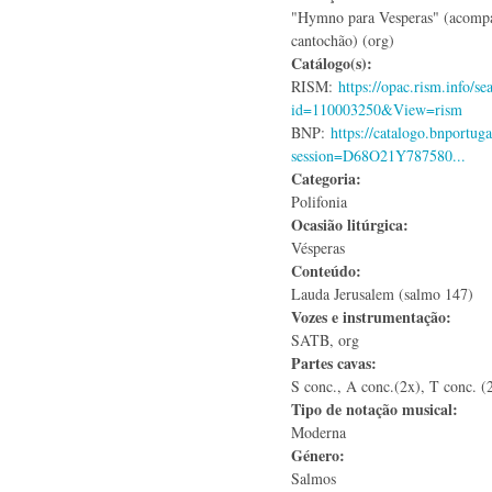
"Hymno para Vesperas" (acomp
cantochão) (org)
Catálogo(s):
RISM:
https://opac.rism.info/se
id=110003250&View=rism
BNP:
https://catalogo.bnportuga
session=D68O21Y787580...
Categoria:
Polifonia
Ocasião litúrgica:
Vésperas
Conteúdo:
Lauda Jerusalem (salmo 147)
Vozes e instrumentação:
SATB, org
Partes cavas:
S conc., A conc.(2x), T conc. (2
Tipo de notação musical:
Moderna
Género:
Salmos