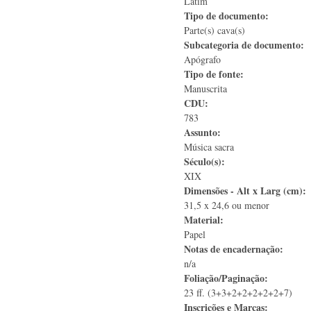
Latim
Tipo de documento:
Parte(s) cava(s)
Subcategoria de documento:
Apógrafo
Tipo de fonte:
Manuscrita
CDU:
783
Assunto:
Música sacra
Século(s):
XIX
Dimensões - Alt x Larg (cm):
31,5 x 24,6 ou menor
Material:
Papel
Notas de encadernação:
n/a
Foliação/Paginação:
23 ff. (3+3+2+2+2+2+2+7)
Inscrições e Marcas: