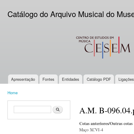
Ski
mai
Catálogo do Arquivo Musical do Mus
con
CESEM
Apresentação
Fontes
Entidades
Catálogo PDF
Ligações
Main menu
Home
You are here
A.M. B-096.04.
Search form
Search
Cotas anteriores/Outras cotas
Maço XCVI-4