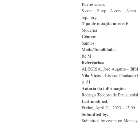
Partes cavas:
S conc., S rep., A conc., A rep.
rep., org
Tipo de notação musical:
Moderna
Género:
Salmos
Modo/Tonalidade:
Ré M
Referências:
Bibl
ALEGRIA, José Augusto -
Vila Viçosa
. Lisboa: Fundação 
p. 81.
Autoria da informação:
Rodrigo Teodoro de Paula, colab
Last modified:
Friday, April 21, 2023 - 13:09
Submitted by:
Submitted by
cesem
on Monday,