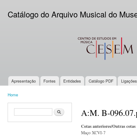
Ski
mai
Catálogo do Arquivo Musical do Mus
con
CESEM
Apresentação
Fontes
Entidades
Catálogo PDF
Ligações
Main menu
Home
You are here
A:M. B-096.07.
Search form
Search
Cotas anteriores/Outras cotas
Maço XCVI-7