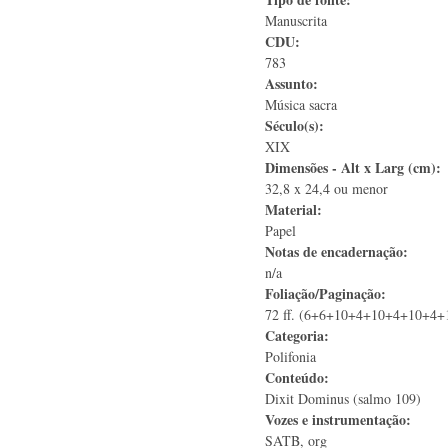
Manuscrita
CDU:
783
Assunto:
Música sacra
Século(s):
XIX
Dimensões - Alt x Larg (cm):
32,8 x 24,4 ou menor
Material:
Papel
Notas de encadernação:
n/a
Foliação/Paginação:
72 ff. (6+6+10+4+10+4+10+4+
Categoria:
Polifonia
Conteúdo:
Dixit Dominus (salmo 109)
Vozes e instrumentação:
SATB, org