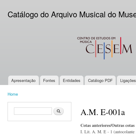
Ski
mai
Catálogo do Arquivo Musical do Mus
con
CESEM
Apresentação
Fontes
Entidades
Catálogo PDF
Ligações
Main menu
Home
You are here
A.M. E-001a
Search form
Search
Cotas anteriores/Outras cotas
I. Lit. A. M. E - 1 (autocolante