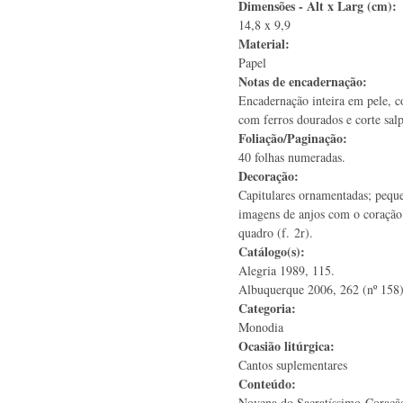
Dimensões - Alt x Larg (cm):
14,8 x 9,9
Material:
Papel
Notas de encadernação:
Encadernação inteira em pele, c
com ferros dourados e corte sal
Foliação/Paginação:
40 folhas numeradas.
Decoração:
Capitulares ornamentadas; peque
imagens de anjos com o coração
quadro (f. 2r).
Catálogo(s):
Alegria 1989, 115.
Albuquerque 2006, 262 (nº 158)
Categoria:
Monodia
Ocasião litúrgica:
Cantos suplementares
Conteúdo:
Novena do Sacratíssimo Coração