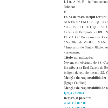
I. Lit. A. M. E - 1a (autocolant
Núcleo:
E
Folha de rosto/Incipit textual
NOVENA / EM OBSEQUIO / D
/ JESUS, / CULTO, QUE SE L
Capella da Bemposta, / OR
DEVOTO / Do mesmo SS. Coraç
/ Na Offic. de MIGUEL MA
/ Impressor do Santo Officio. 
necessarias
.
Título normalizado:
Novena em obséquio do SS. Cora
lhe tributa na Real Capela da 
indigno devoto do mesmo SS. 
Menção de responsabilidade:
[Igreja Católica]
Menção de responsabilidade 
Igreja Católica
Registo(s) parente:
A.M. E-001b.01
A.M. E-001b.02