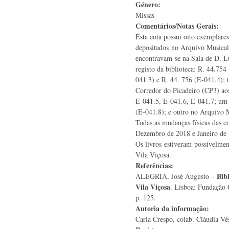
Género:
Missas
Comentários/Notas Gerais:
Esta cota possui oito exemplare
depositados no Arquivo Musical
encontravam-se na Sala de D. L
registo da biblioteca: R. 44.754
041.3) e R. 44. 756 (E-041.4); 
Corredor do Picadeiro (CP3) aos
E-041.5, E-041.6, E-041.7; um 
(E-041.8); e outro no Arquivo 
Todas as mudanças físicas das c
Dezembro de 2018 e Janeiro de
Os livros estiveram possivelme
Vila Viçosa.
Referências:
Bib
ALEGRIA, José Augusto -
Vila Viçosa
. Lisboa: Fundação 
p. 125.
Autoria da informação:
Carla Crespo, colab. Cláudia Vés