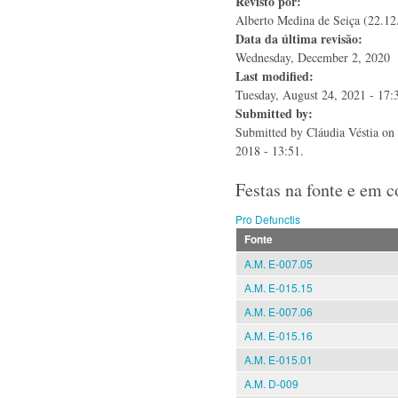
Revisto por:
Alberto Medina de Seiça (22.12
Data da última revisão:
Wednesday, December 2, 2020
Last modified:
Tuesday, August 24, 2021 - 17:
Submitted by:
Submitted by
Cláudia Véstia
on 
2018 - 13:51.
Festas na fonte e em 
Pro Defunctis
Fonte
A.M. E-007.05
A.M. E-015.15
A.M. E-007.06
A.M. E-015.16
A.M. E-015.01
A.M. D-009