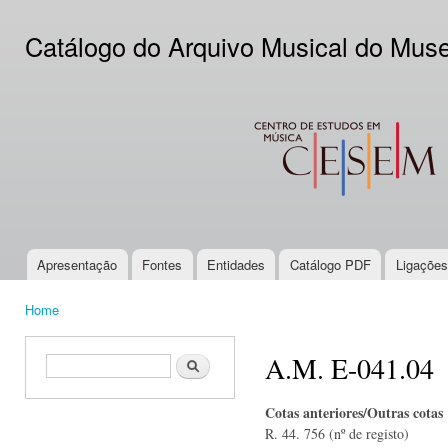
Ski
mai
Catálogo do Arquivo Musical do Mus
con
CESEM
Apresentação
Fontes
Entidades
Catálogo PDF
Ligações
Main menu
Home
You are here
A.M. E-041.04
Search form
Search
Cotas anteriores/Outras cotas
R. 44. 756 (nº de registo)