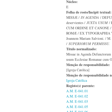
Núcleo:
E
Folha de rosto/Incipit textual
MISSÆ /
IN AGENDA
/ DEFU
deservientes /
JUXTA USUM
/ 
CUM ORDINE ET CANONE / E
ROMÆ / EX TYPOGRAPHIA V
Joannem Mariam Salvioni. / M
/
SUPERIORUM PERMISSU.
Título normalizado:
Missae in Agenda Defunctorum 
usum Ecclesiae Romanae cum Or
Menção de responsabilidade:
[Igreja Católica]
Menção de responsabilidade 
Igreja Católica
Registo(s) parente:
A.M. E-041.01
A.M. E-041.02
A.M. E-041.03
A.M. E-041.05
A.M. E-041.06