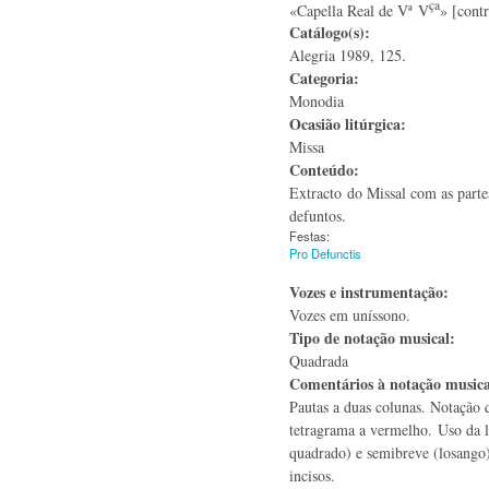
ça
«Capella Real de Vª V
» [contr
Catálogo(s):
Alegria 1989, 125.
Categoria:
Monodia
Ocasião litúrgica:
Missa
Conteúdo:
Extracto do Missal com as partes
defuntos.
Festas:
Pro Defunctis
Vozes e instrumentação:
Vozes em uníssono.
Tipo de notação musical:
Quadrada
Comentários à notação music
Pautas a duas colunas. Notação 
tetragrama a vermelho. Uso da l
quadrado) e semibreve (losango)
incisos.