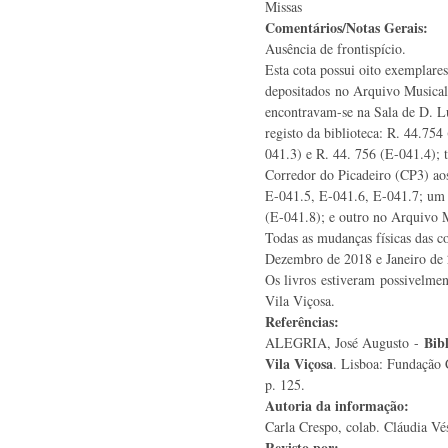
Missas
Comentários/Notas Gerais:
Ausência de frontispício.
Esta cota possui oito exemplare
depositados no Arquivo Musical
encontravam-se na Sala de D. L
registo da biblioteca: R. 44.754
041.3) e R. 44. 756 (E-041.4); 
Corredor do Picadeiro (CP3) aos
E-041.5, E-041.6, E-041.7; um 
(E-041.8); e outro no Arquivo 
Todas as mudanças físicas das c
Dezembro de 2018 e Janeiro de
Os livros estiveram possivelme
Vila Viçosa.
Referências:
Bib
ALEGRIA, José Augusto -
Vila Viçosa
. Lisboa: Fundação 
p. 125.
Autoria da informação:
Carla Crespo, colab. Cláudia Vés
Revisto por: