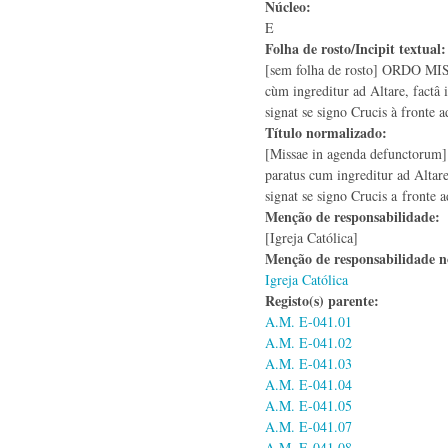
Núcleo:
E
Folha de rosto/Incipit textual
[sem folha de rosto] ORDO MIS
cùm ingreditur ad Altare, factâ il
signat se signo Crucis à fronte a
Título normalizado:
[Missae in agenda defunctorum]
paratus cum ingreditur ad Altare,
signat se signo Crucis a fronte ad
Menção de responsabilidade:
[Igreja Católica]
Menção de responsabilidade 
Igreja Católica
Registo(s) parente:
A.M. E-041.01
A.M. E-041.02
A.M. E-041.03
A.M. E-041.04
A.M. E-041.05
A.M. E-041.07
A.M. E-041.08