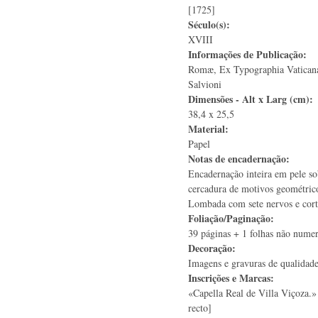
[1725]
Século(s):
XVIII
Informações de Publicação:
Romæ, Ex Typographia Vatica
Salvioni
Dimensões - Alt x Larg (cm):
38,4 x 25,5
Material:
Papel
Notas de encadernação:
Encadernação inteira em pele so
cercadura de motivos geométrico
Lombada com sete nervos e cort
Foliação/Paginação:
39 páginas + 1 folhas não nume
Decoração:
Imagens e gravuras de qualidade
Inscrições e Marcas:
«Capella Real de Villa Viçoza.» 
recto]