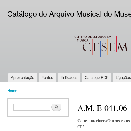
Ski
mai
Catálogo do Arquivo Musical do Mus
con
CESEM
Apresentação
Fontes
Entidades
Catálogo PDF
Ligações
Main menu
Home
You are here
A.M. E-041.06
Search form
Search
Cotas anteriores/Outras cotas
CP3