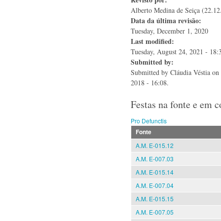
Alberto Medina de Seiça (22.12
Data da última revisão:
Tuesday, December 1, 2020
Last modified:
Tuesday, August 24, 2021 - 18:
Submitted by:
Submitted by
Cláudia Véstia
on 
2018 - 16:08.
Festas na fonte e em 
Pro Defunctis
Fonte
A.M. E-015.12
A.M. E-007.03
A.M. E-015.14
A.M. E-007.04
A.M. E-015.15
A.M. E-007.05