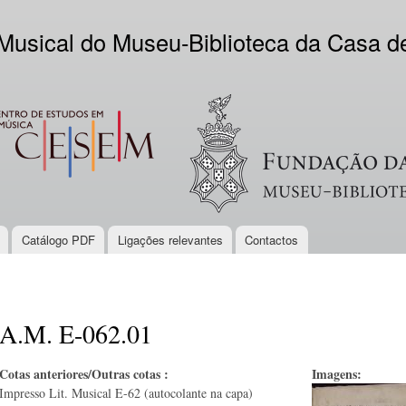
Skip to
main
 Musical do Museu-Biblioteca da Casa 
content
EM
Logo VV
Catálogo PDF
Ligações relevantes
Contactos
A.M. E-062.01
Cotas anteriores/Outras cotas :
Imagens:
Impresso Lit. Musical E-62 (autocolante na capa)