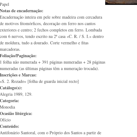
Papel
Notas de encadernação:
Encadernação inteira em pele sobre madeira com cercadura
de motivos fitomórficos, decoração em ferro nos cantos
exteriores e centro; 2 fechos completos em ferro. Lombada
com 6 nervos, tendo escrito na 2ª casa «C. R. / S. I.» dentro
de moldura, tudo a dourado. Corte vermelho e fitas
marcadoras.
Foliação/Paginação:
1 folha não numerada + 391 páginas numeradas + 28 páginas
numeradas (as últimas páginas têm a numeração trocada).
Inscrições e Marcas:
«S. 2. Rozado» [folha de guarda inicial recto]
Catálogo(s):
Alegria 1989, 129.
Categoria:
Monodia
Ocasião litúrgica:
Ofício
Conteúdo:
Antifonário Santoral, com o Próprio dos Santos a partir de