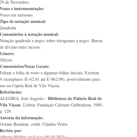
29 de Novembro.
Vozes e instrumentação:
Vozes em uníssono.
Tipo de notação musical:
Quadrada
Comentários à notação musical:
Notação quadrada a negro sobre tetragrama a negro. Barras
de divisão entre incisos.
Género:
Ofícios
Comentários/Notas Gerais:
Faltam a folha de rosto e algumas folhas iniciais. Existem
9 exemplares (E-62.01 até E-062.09), possivelmente para
uso na Capela Real de Vila Viçosa.
Referências:
Biblioteca do Palácio Real de
ALEGRIA, José Augusto -
Vila Viçosa
. Lisboa: Fundação Calouste Gulbenkian, 1989,
p. 129.
Autoria da informação:
Océane Boudeau, colab. Cláudia Véstia
Revisto por:
Alberto Medina de Seiça (06.03.2021)