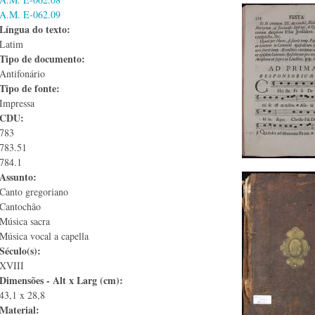
A.M. E-062.09
Língua do texto:
Latim
Tipo de documento:
Antifonário
Tipo de fonte:
Impressa
CDU:
783
783.51
784.1
Assunto:
Canto gregoriano
Cantochão
Música sacra
Música vocal a capella
Século(s):
XVIII
Dimensões - Alt x Larg (cm):
43,1 x 28,8
Material: