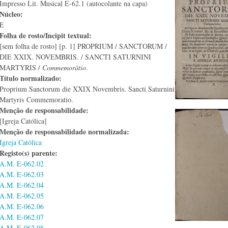
Impresso Lit. Musical E-62.1 (autocolante na capa)
Núcleo:
E
Folha de rosto/Incipit textual:
[sem folha de rosto] [p. 1] PROPRIUM / SANCTORUM /
DIE XXIX. NOVEMBRIS. / SANCTI SATURNINI
MARTYRIS /
Commemorâtio
.
Título normalizado:
Proprium Sanctorum die XXIX Novembris. Sancti Saturnini
Martyris
Commemoratio.
Menção de responsabilidade:
[Igreja Católica]
Menção de responsabilidade normalizada:
Igreja Católica
Registo(s) parente:
A.M. E-062.02
A.M. E-062.03
A.M. E-062.04
A.M. E-062.05
A.M. E-062.06
A.M. E-062.07
A.M. E-062.08