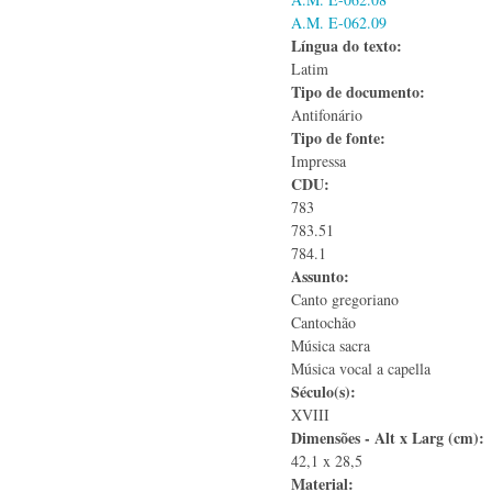
A.M. E-062.09
Língua do texto:
Latim
Tipo de documento:
Antifonário
Tipo de fonte:
Impressa
CDU:
783
783.51
784.1
Assunto:
Canto gregoriano
Cantochão
Música sacra
Música vocal a capella
Século(s):
XVIII
Dimensões - Alt x Larg (cm):
42,1 x 28,5
Material: