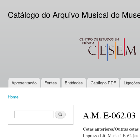
Ski
mai
Catálogo do Arquivo Musical do Mus
con
CESEM
Apresentação
Fontes
Entidades
Catálogo PDF
Ligações
Main menu
Home
You are here
A.M. E-062.03
Search form
Search
Cotas anteriores/Outras cotas
Impresso Lit. Musical E-62 (aut