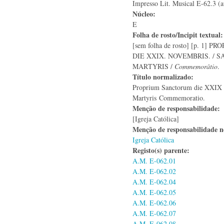
Impresso Lit. Musical E-62.3 (a
Núcleo:
E
Folha de rosto/Incipit textual
[sem folha de rosto] [p. 1]
DIE XXIX. NOVEMBRIS. / 
MARTYRIS /
Commemorâtio
.
Título normalizado:
Proprium Sanctorum die XXIX N
Martyris
Commemoratio.
Menção de responsabilidade:
[Igreja Católica]
Menção de responsabilidade 
Igreja Católica
Registo(s) parente:
A.M. E-062.01
A.M. E-062.02
A.M. E-062.04
A.M. E-062.05
A.M. E-062.06
A.M. E-062.07
A.M. E-062.08