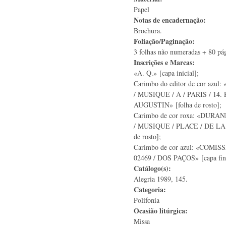
Papel
Notas de encadernação:
Brochura.
Foliação/Paginação:
3 folhas não numeradas + 80 pág
Inscrições e Marcas:
«A. Q.» [capa inicial];
Carimbo do editor de cor azu
/ MUSIQUE / À / PARIS / 14.
AUGUSTIN» [folha de rosto];
Carimbo de cor roxa: «DUR
/ MUSIQUE / PLACE / DE LA 
de rosto];
Carimbo de cor azul: «COM
02469 / DOS PAÇOS» [capa fin
Catálogo(s):
Alegria 1989, 145.
Categoria:
Polifonia
Ocasião litúrgica:
Missa