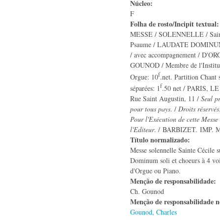
Núcleo:
F
Folha de rosto/Incipit textual
MESSE / SOLENNELLE / Sainte
Psaume / LAUDATE DOMINUM /
/ avec accompagnement / D'O
GOUNOD / Membre de l'Institut.
f
Orgue: 10
.net. Partition Chant 
f
séparées: 1
.50 net / PARIS, 
Rue Saint Augustin, 11 /
Seul p
pour tous pays
. /
Droits réservés
Pour l'Exécution de cette Messe 
l'Editeur
. / BARBIZET. IMP.
Título normalizado:
Messe solennelle Sainte Cécile 
Dominum soli et choeurs à 4 v
d'Orgue ou Piano.
Menção de responsabilidade:
Ch. Gounod
Menção de responsabilidade 
Gounod, Charles