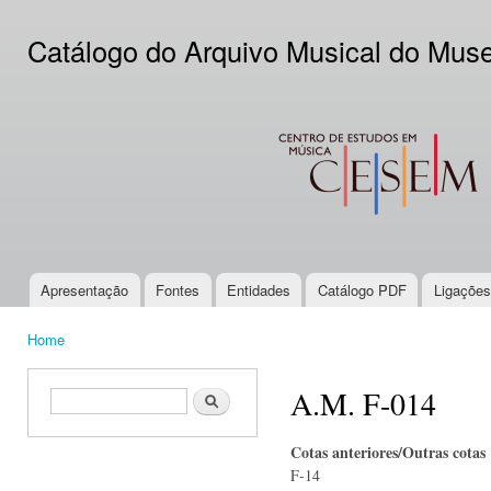
Ski
mai
Catálogo do Arquivo Musical do Mus
con
CESEM
Apresentação
Fontes
Entidades
Catálogo PDF
Ligações
Main menu
Home
You are here
A.M. F-014
Search form
Search
Cotas anteriores/Outras cotas
F-14