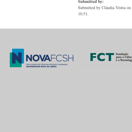
Submitted by:
Submitted by
Cláudia Véstia
on 
10:51.