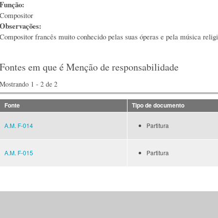
Função:
Compositor
Observações:
Compositor francês muito conhecido pelas suas óperas e pela música religi
Fontes em que é Menção de responsabilidade
Mostrando 1 - 2 de 2
Fonte
Tipo de documento
A.M. F-014
Partitura
A.M. F-015
Partitura