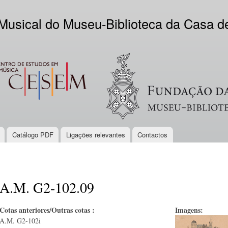
Skip to
main
 Musical do Museu-Biblioteca da Casa 
content
EM
Logo VV
Catálogo PDF
Ligações relevantes
Contactos
A.M. G2-102.09
Cotas anteriores/Outras cotas :
Imagens:
A.M. G2-102i