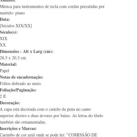
Música para instrumentos de tecla com cordas percutidas por
martelo: piano
Data:
[Séculos XIX/XX]
Século(s):
XIX
XX
Dimensões - Alt x Larg (cm):
28,5 x 20,3 cm
Material:
Papel
Notas de encadernação:
Fólios dobrado ao meio.
Foliação/Paginação:
2 ff.
Decoração:
A capa está decorada com o castelo da pena no canto
superior direiro e duas árvores por baixo. As letras do título
também são ornamentadas.
Inscrições e Marcas:
Carimbo de cor azul onde se pode ler: "COMISSÃO DE