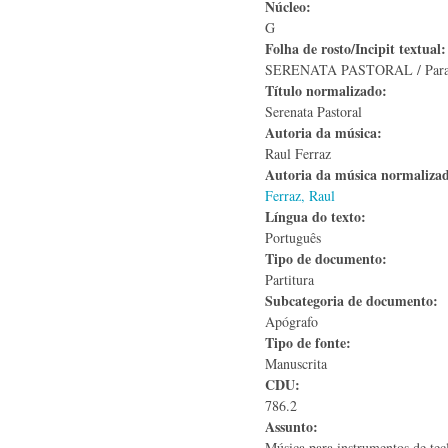
Núcleo:
G
Folha de rosto/Incipit textual
SERENATA PASTORAL / Para Pi
Título normalizado:
Serenata Pastoral
Autoria da música:
Raul Ferraz
Autoria da música normaliza
Ferraz, Raul
Língua do texto:
Português
Tipo de documento:
Partitura
Subcategoria de documento:
Apógrafo
Tipo de fonte:
Manuscrita
CDU:
786.2
Assunto:
Música para instrumentos de tec