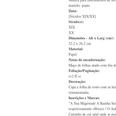
martelo: piano
Data:
[Séculos XIX/XX]
Século(s):
XIX
XX
Dimensões - Alt x Larg (cm):
32,2 x 26,2 cm
Material:
Papel
Notas de encadernação:
Maço de folhas atado com fita d
Foliação/Paginação:
i+2 ff.+i
Decoração:
Capa e folha de rosto com as let
ornamentadas.
Inscrições e Marcas:
"A Sua Magestade A Rainha Sen
respeitosamente offerece / O Aut
Carimbo de cor azul onde se 