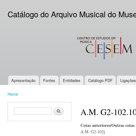
Ski
mai
Catálogo do Arquivo Musical do Mus
con
CESEM
Apresentação
Fontes
Entidades
Catálogo PDF
Ligações
Main menu
Home
You are here
A.M. G2-102.1
Search form
Search
Cotas anteriores/Outras cotas
A.M. G2-102j