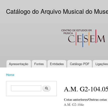
Ski
mai
Catálogo do Arquivo Musical do Mus
con
CESEM
Apresentação
Fontes
Entidades
Catálogo PDF
Ligações
Main menu
Home
You are here
A.M. G2-104.0
Search form
Search
Cotas anteriores/Outras cotas
A.M. G2-104e