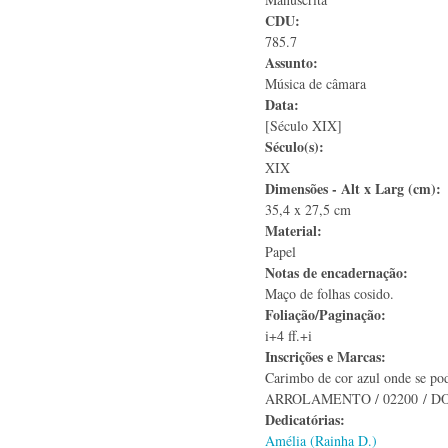
CDU:
785.7
Assunto:
Música de câmara
Data:
[Século XIX]
Século(s):
XIX
Dimensões - Alt x Larg (cm):
35,4 x 27,5 cm
Material:
Papel
Notas de encadernação:
Maço de folhas cosido.
Foliação/Paginação:
i+4 ff.+i
Inscrições e Marcas:
Carimbo de cor azul onde se 
ARROLAMENTO / 02200 / DOS 
Dedicatórias:
Amélia (Rainha D.)