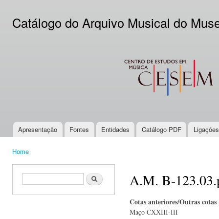
Ski
mai
Catálogo do Arquivo Musical do Mus
con
CESEM
Apresentação
Fontes
Entidades
Catálogo PDF
Ligações
Main menu
Home
You are here
A.M. B-123.03.
Search form
Search
Cotas anteriores/Outras cotas
Maço CXXIII-III