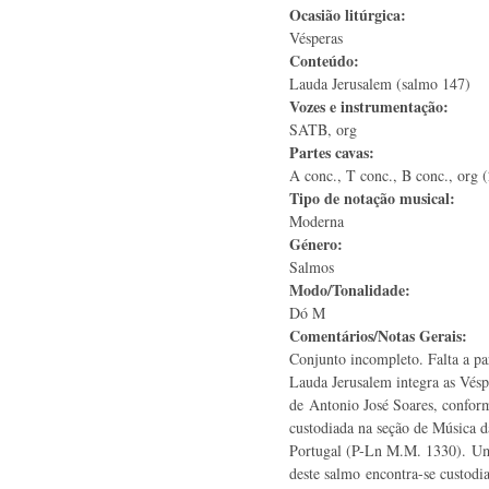
Ocasião litúrgica:
Vésperas
Conteúdo:
Lauda Jerusalem (salmo 147)
Vozes e instrumentação:
SATB, org
Partes cavas:
A conc., T conc., B conc., org 
Tipo de notação musical:
Moderna
Género:
Salmos
Modo/Tonalidade:
Dó M
Comentários/Notas Gerais:
Conjunto incompleto. Falta a pa
Lauda Jerusalem integra as Vés
de Antonio José Soares, conform
custodiada na seção de Música d
Portugal (P-Ln M.M. 1330). Um
deste salmo encontra-se custod