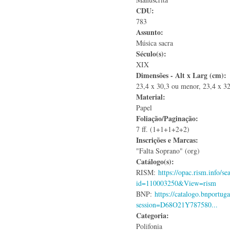
CDU:
783
Assunto:
Música sacra
Século(s):
XIX
Dimensões - Alt x Larg (cm):
23,4 x 30,3 ou menor, 23,4 x 3
Material:
Papel
Foliação/Paginação:
7 ff. (1+1+1+2+2)
Inscrições e Marcas:
"Falta Soprano" (org)
Catálogo(s):
RISM:
https://opac.rism.info/se
id=110003250&View=rism
BNP:
https://catalogo.bnportuga
session=D68O21Y787580...
Categoria:
Polifonia