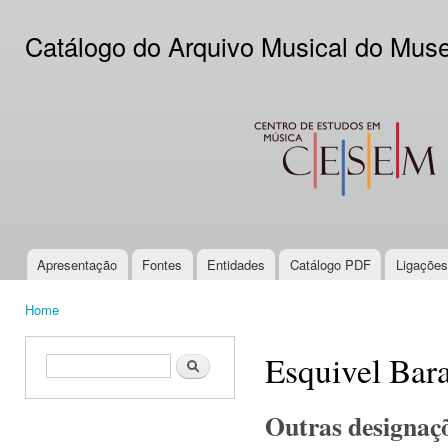
Ski
mai
Catálogo do Arquivo Musical do Mus
con
CESEM
Apresentação
Fontes
Entidades
Catálogo PDF
Ligações
Main menu
Home
You are here
Esquivel Bar
Search form
Search
Outras designaç