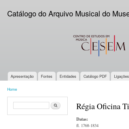
Ski
mai
Catálogo do Arquivo Musical do Mus
con
CESEM
Apresentação
Fontes
Entidades
Catálogo PDF
Ligações
Main menu
Home
You are here
Régia Oficina T
Search form
Search
Datas:
fl. 1768-1834