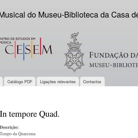
Skip to
main
 Musical do Museu-Biblioteca da Casa 
content
EM
Logo VV
Catálogo PDF
Ligações relevantes
Contactos
In tempore Quad.
Descrição:
Tempo da Quaresma