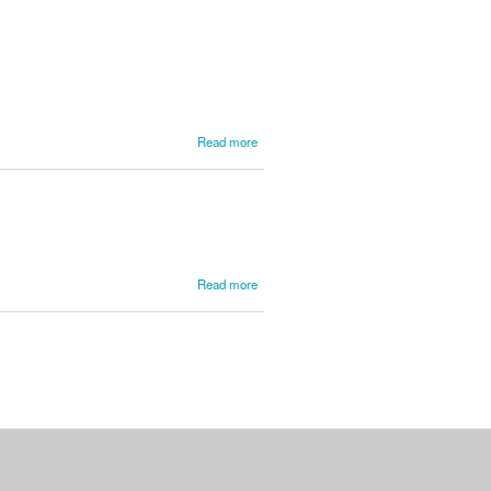
about
Read more
A.M.
A-
009
about
Read more
A.M.
A-
003