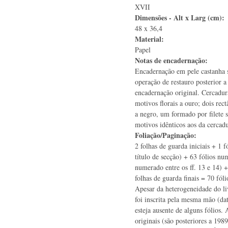
XVII
Dimensões - Alt x Larg (cm):
48 x 36,4
Material:
Papel
Notas de encadernação:
Encadernação em pele castanha 
operação de restauro posterior a
encadernação original. Cercadur
motivos florais a ouro; dois rec
a negro, um formado por filete s
motivos idênticos aos da cercadu
Foliação/Paginação:
2 folhas de guarda iniciais + 1 
título de secção) + 63 fólios nu
numerado entre os ff. 13 e 14) 
folhas de guarda finais = 70 fóli
Apesar da heterogeneidade do liv
foi inscrita pela mesma mão (da
esteja ausente de alguns fólios.
originais (são posteriores a 1989