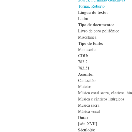
Tornar, Roberto
Língua do texto:
Latim
Tipo de documento:
Livro de coro polifónico
Miscelânea
Tipo de fonte:
Manuscrita
CDU:
783.2
783.51
Assunto:
Cantochão
Motetos
Música coral sacra, cânticos, hi
Música e cânticos litúrgicos
Música sacra
Música vocal
Data:
[séc. XVII]
Século(s):