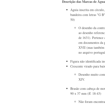
Descrição das Marcas de Águ
Águia inscrita em círcul
bandeira com letras "G B"
50)
O desenho da contr
ao desenho referenc
de 1631). Pertence 
em documentos da p
XVII (mas também 
no arquivo portuguê
Figura não identificada in
Crescente virado para baix
Desenho muito comu
XIV.
Brasão com cabeça de mour
90 x 37 mm (ff. 18-43)
Não foram encontra