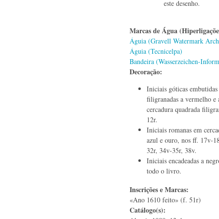
este desenho.
Marcas de Água (Hiperligaçõ
Águia (Gravell Watermark Arch
Águia (Tecnicelpa)
Bandeira (Wasserzeichen-Inform
Decoração:
Iniciais góticas embutidas
filigranadas a vermelho e 
cercadura quadrada filigra
12r.
Iniciais romanas em cerca
azul e ouro, nos ff. 17v-1
32r, 34v-35r, 38v.
Iniciais encadeadas a negr
todo o livro.
Inscrições e Marcas:
«Ano 1610 feito» (f. 51r)
Catálogo(s):