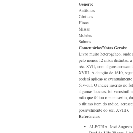
Género:
Antífonas
Cânticos
Hinos
Missas
Motetes
Salmos
Comentários/Notas Gerais:
Livro muito heterogéneo, onde s
pelo menos 12 mãos distintas, a
séc. XVII, com alguns acrescent
XVIII. A datação de 1610, segun
poderá aplicar-se eventualmente 
51v-63r. O índice inscrito no fól
algumas lacunas, foi verosimil
mão que foliou o manuscrito, da
o último item do índice, acresce
possivelmente do séc. XVIII).
Referências:
ALEGRIA, José Augusto
Real de Vila Viçosa
. Lis