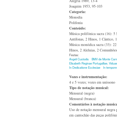
Alegria 1989, 13-4
Joaquim 1953, 95-103
Categoria:
Monodia
Polifonia
Conteúdo:
Música polifónica sacra (16): 5
Antífonas, 2 Hinos, 1 Cântico, 
Música monódica sacra (33): 22 
Hinos, 2 Aleluias, 2 Comunhões
Festas:
Angeli Custodis
BMV de Monte Car
Elisabeth Reginae Portugalliae, Vidua
In Dedicatione Ecclesiae
In tempor
Vozes e instrumentação:
4 e 5 vozes; vozes em uníssono
Tipo de notação musical:
Mensural (negra)
Mensural (branca)
Comentários à notação music
Uso de notação mensural negra 
em cantochão das peças polifóni