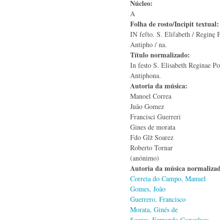
Núcleo:
A
Folha de rosto/Incipit textual
IN feſto. S. Eliſabeth / Reginę P
Antipho / na.
Título normalizado:
In festo S. Elisabeth Reginae Po
Antiphona.
Autoria da música:
Manoel Correa
Juão Gomez
Francisci Guerreri
Gines de morata
Fdo Glz̃ Soarez
Roberto Tornar
(anónimo)
Autoria da música normaliza
Correia do Campo, Manuel
Gomes, João
Guerrero, Francisco
Morata, Ginés de
Soares, Fernando Gonçalves