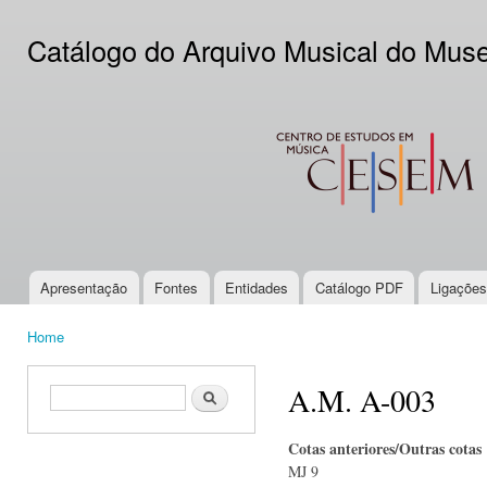
Ski
mai
Catálogo do Arquivo Musical do Mus
con
CESEM
Apresentação
Fontes
Entidades
Catálogo PDF
Ligações
Main menu
Home
You are here
A.M. A-003
Search form
Search
Cotas anteriores/Outras cotas
MJ 9