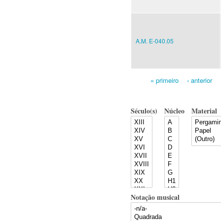
A.M. E-040.05
« primeiro
‹ anterior
Pages
Século(s)
Núcleo
Material
Notação musical