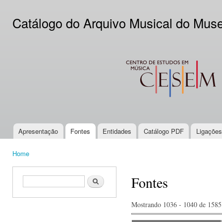
Ski
mai
Catálogo do Arquivo Musical do Mus
con
CESEM
Apresentação
Fontes
Entidades
Catálogo PDF
Ligações
Main menu
Home
You are here
Fontes
Search form
Search
Mostrando 1036 - 1040 de 1585