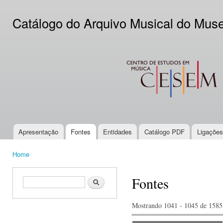
Ski
mai
Catálogo do Arquivo Musical do Mus
con
CESEM
Apresentação
Fontes
Entidades
Catálogo PDF
Ligações
Main menu
Home
You are here
Fontes
Search form
Search
Mostrando 1041 - 1045 de 1585