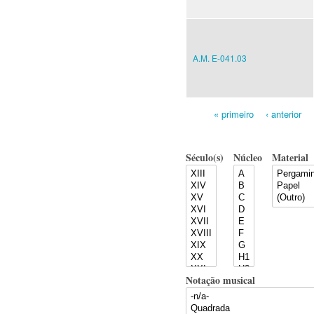
A.M. E-041.03
« primeiro
‹ anterior
Pages
Século(s)
Núcleo
Material
Notação musical