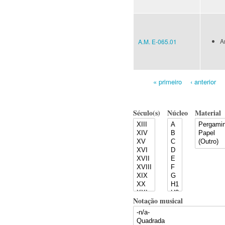
A
A.M. E-065.01
« primeiro
‹ anterior
Pages
Século(s)
Núcleo
Material
Notação musical