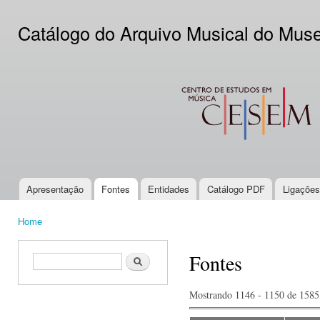
Ski
mai
Catálogo do Arquivo Musical do Mus
con
CESEM
Apresentação
Fontes
Entidades
Catálogo PDF
Ligações
Main menu
Home
You are here
Fontes
Search form
Search
Mostrando 1146 - 1150 de 1585