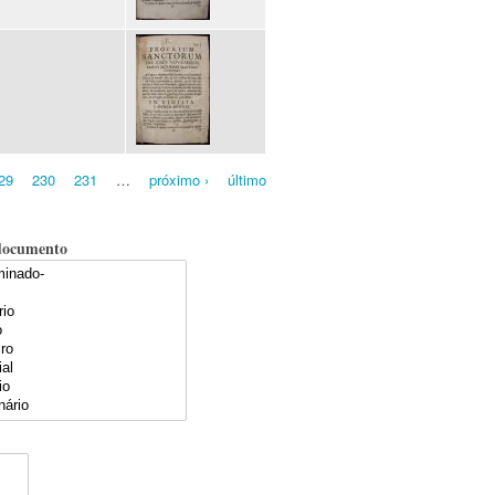
29
230
231
…
próximo ›
último
documento