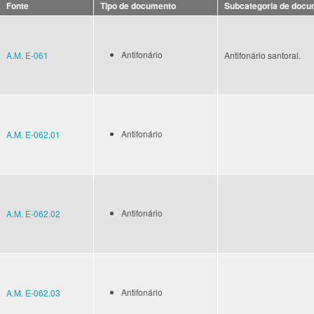
Fonte
Tipo de documento
Subcategoria de docu
Antifonário
A.M. E-061
Antifonário santoral.
Antifonário
A.M. E-062.01
Antifonário
A.M. E-062.02
Antifonário
A.M. E-062.03