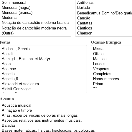
Festas
Ocasião litúrgica
Assunto