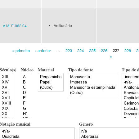
Antifonário
A.M. E-062.04
« primeiro
‹ anterior
…
223
224
225
226
227
228
2
Pages
»
Século(s)
Núcleo
Material
Tipo de fonte
Tipo de 
Notação musical
Género