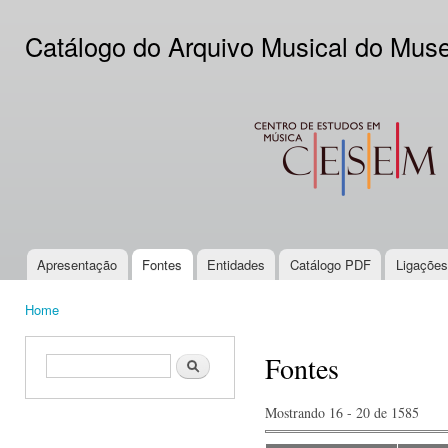
Ski
mai
Catálogo do Arquivo Musical do Mus
con
CESEM
Apresentação
Fontes
Entidades
Catálogo PDF
Ligações
Main menu
Home
You are here
Fontes
Search form
Search
Mostrando 16 - 20 de 1585