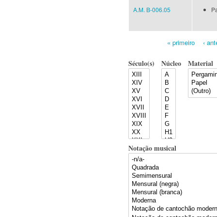
A.M. B-006.05
Pa
« primeiro
‹ ant
Pages
Século(s)
Núcleo
Material
Notação musical