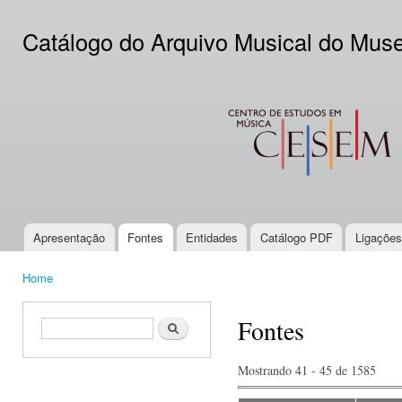
Ski
mai
Catálogo do Arquivo Musical do Mus
con
CESEM
Apresentação
Fontes
Entidades
Catálogo PDF
Ligações
Main menu
Home
You are here
Fontes
Search form
Search
Mostrando 41 - 45 de 1585