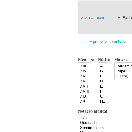
Partit
A.M. G2-103.01
« primeiro
‹ anterior
Pages
Século(s)
Núcleo
Material
Notação musical