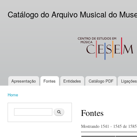
Ski
mai
Catálogo do Arquivo Musical do Mus
con
CESEM
Apresentação
Fontes
Entidades
Catálogo PDF
Ligações
Main menu
Home
You are here
Fontes
Search form
Search
Mostrando 1541 - 1545 de 1585