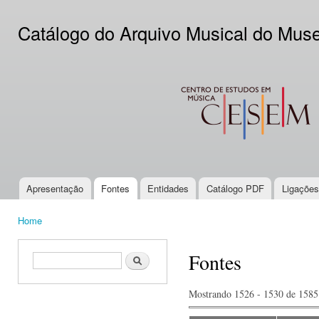
Ski
mai
Catálogo do Arquivo Musical do Mus
con
CESEM
Apresentação
Fontes
Entidades
Catálogo PDF
Ligações
Main menu
Home
You are here
Fontes
Search form
Search
Mostrando 1526 - 1530 de 1585