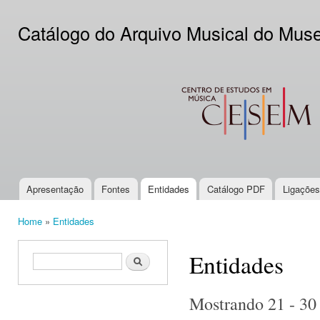
Ski
mai
Catálogo do Arquivo Musical do Mus
con
CESEM
Apresentação
Fontes
Entidades
Catálogo PDF
Ligações
Main menu
Home
»
Entidades
You are here
Entidades
Search form
Search
Mostrando 21 - 30