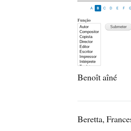
A
B
C
D
E
F
Função
Benoît aîné
Beretta, France