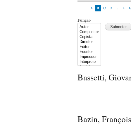
A
B
C
D
E
F
Função
Bassetti, Giova
Bazin, Françoi