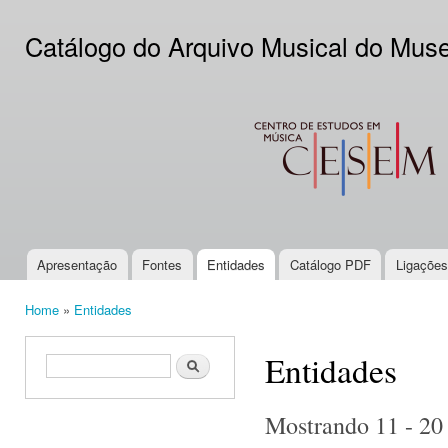
Ski
mai
Catálogo do Arquivo Musical do Mus
con
CESEM
Apresentação
Fontes
Entidades
Catálogo PDF
Ligações
Main menu
Home
»
Entidades
You are here
Entidades
Search form
Search
Mostrando 11 - 20