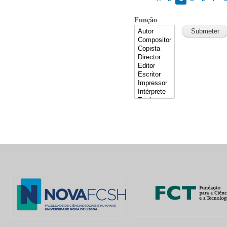
Função
Pages