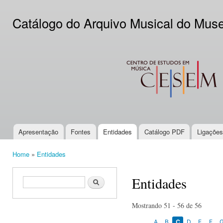
Ski
mai
Catálogo do Arquivo Musical do Mus
con
CESEM
Apresentação
Fontes
Entidades
Catálogo PDF
Ligações
Main menu
Home
»
Entidades
You are here
Entidades
Search form
Search
Mostrando 51 - 56 de 56
A
B
C
D
E
F